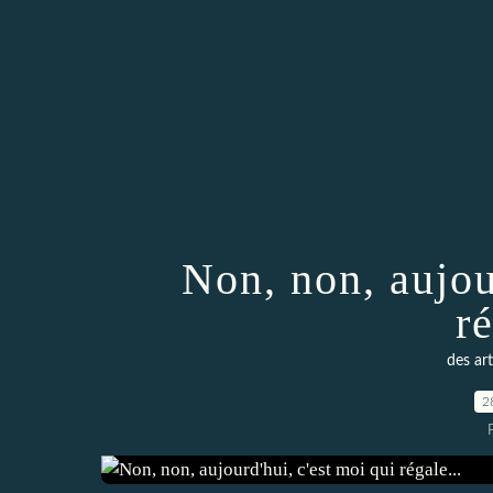
Non, non, aujou
ré
des art
2