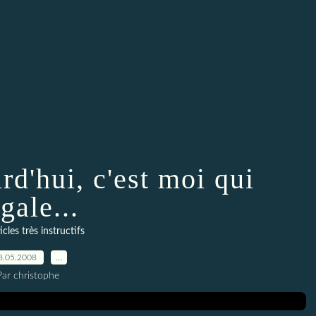
rd'hui, c'est moi qui
gale...
icles très instructifs
8.05.2008
…
Par christophe