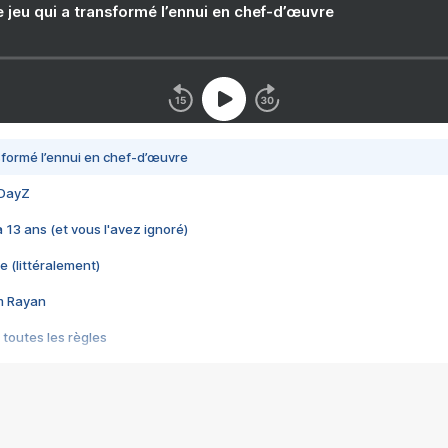
e jeu qui a transformé l’ennui en chef-d’œuvre
nsformé l’ennui en chef-d’œuvre
 DayZ
 a 13 ans (et vous l'avez ignoré)
e (littéralement)
im Rayan
 toutes les règles
s les jeux vidéo
us choquant de Rockstar ? - Le scandale BULLY
e plus moche de Steam