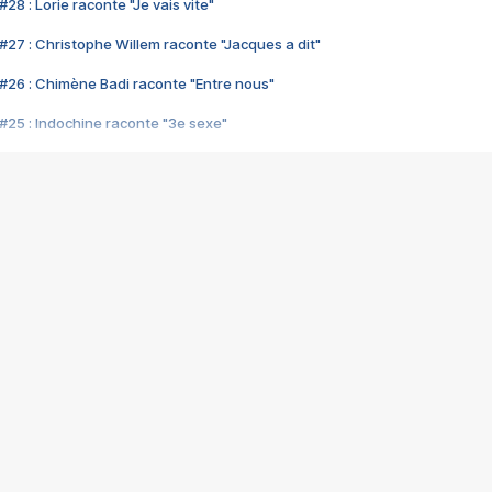
28 : Lorie raconte "Je vais vite"
#27 : Christophe Willem raconte "Jacques a dit"
#26 : Chimène Badi raconte "Entre nous"
#25 : Indochine raconte "3e sexe"
#24 : Zaho raconte "C'est chelou"
#23 : Patrick Bruel raconte "Au café des délices"
#22 : Kyo raconte "Le chemin"
#21 : Nolwenn Leroy raconte "Cassé"
#20 : Patrick Hernandez raconte "Born to be alive"
#19 : Lorie raconte "Près de moi"
#18 : Michael Jones raconte "A nos actes manqués" (avec Jean-Jacque
#17 : Khaled raconte "Aïcha"
#16 : Corneille raconte "Parce qu'on vient de loin"