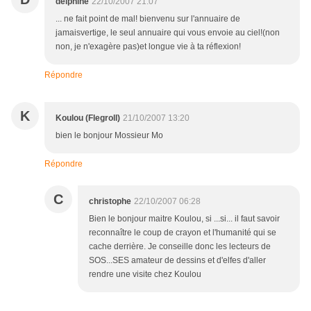
delphine
22/10/2007 21:07
... ne fait point de mal! bienvenu sur l'annuaire de
jamaisvertige, le seul annuaire qui vous envoie au ciel!(non
non, je n'exagère pas)et longue vie à ta réflexion!
Répondre
K
Koulou (Flegroll)
21/10/2007 13:20
bien le bonjour Mossieur Mo
Répondre
C
christophe
22/10/2007 06:28
Bien le bonjour maitre Koulou, si ...si... il faut savoir
reconnaître le coup de crayon et l'humanité qui se
cache derrière. Je conseille donc les lecteurs de
SOS...SES amateur de dessins et d'elfes d'aller
rendre une visite chez Koulou