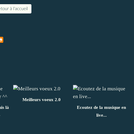
tour à l'accueil
Meilleurs voeux 2.0
is là
Ecoutez de la musique en
^
live...