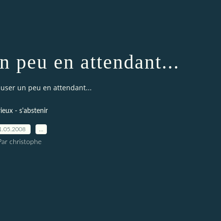
n peu en attendant...
user un peu en attendant...
ieux - s'abstenir
1.05.2008
…
Par christophe