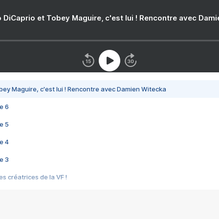
 DiCaprio et Tobey Maguire, c'est lui ! Rencontre avec Dam
bey Maguire, c'est lui ! Rencontre avec Damien Witecka
e 6
e 5
e 4
e 3
s créatrices de la VF !
e 2
e 1