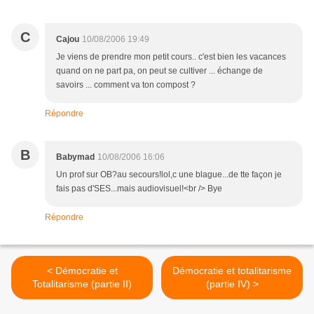
C
Cajou
10/08/2006 19:49
Je viens de prendre mon petit cours.. c'est bien les vacances
quand on ne part pa, on peut se cultiver ... échange de
savoirs ... comment va ton compost ?
Répondre
B
Babymad
10/08/2006 16:06
Un prof sur OB?au secours!lol,c une blague...de tte façon je
fais pas d'SES...mais audiovisuel!<br /> Bye
Répondre
< Démocratie et
Démocratie et totalitarisme
Totalitarisme (partie II)
(partie IV) >