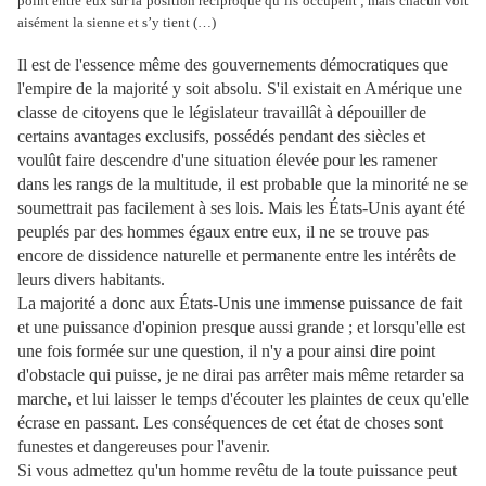
point entre eux sur la position réciproque qu’ils occupent ; mais chacun voit
aisément la sienne et s’y tient (…)
Il est de l'essence même des gouvernements démocratiques que
l'empire de la majorité y soit absolu. S'il existait en Amérique une
classe de citoyens que le législateur travaillât à dépouiller de
certains avantages exclusifs, possédés pendant des siècles et
voulût faire descendre d'une situation élevée pour les ramener
dans les rangs de la multitude, il est probable que la minorité ne se
soumettrait pas facilement à ses lois. Mais les États-Unis ayant été
peuplés par des hommes égaux entre eux, il ne se trouve pas
encore de dissidence naturelle et permanente entre les intérêts de
leurs divers habitants.
La majorité a donc aux États-Unis une immense puissance de fait
et une puissance d'opinion presque aussi grande ; et lorsqu'elle est
une fois formée sur une question, il n'y a pour ainsi dire point
d'obstacle qui puisse, je ne dirai pas arrêter mais même retarder sa
marche, et lui laisser le temps d'écouter les plaintes de ceux qu'elle
écrase en passant. Les conséquences de cet état de choses sont
funestes et dangereuses pour l'avenir.
Si vous admettez qu'un homme revêtu de la toute puissance peut