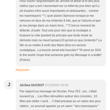
Pour suivre l'argumentaire de Jérôme et délier le fil des jeux
vidéos (qui a pris l'ascendant sur ce billet du jour bien qu'il y
ait d'autres infos aussi importantes et séduisantes... comme
les mannequins ^^): quel plaisir j'éprouve lorsque je me
retrouve en face de ma nintendo 8 bits, que je l'allume et que
je me plonge dans un mario bros...^^C'est un moment de
détente, d'oubli. Tout cela pour dire que la nostalgie a
toujours la cote (partant du principe que toute mode se
démode mais ne meurt jamais).Et qu'est-ce que j'entends? La
Wii va se mettre à sortir des Mario Bros en version
nostalgique...La boucle serait-elle bouclée? "I'll send an SOS
to the world I hope that someone gets my Message in a bottle"
(Police)
Répondre
J
Jérôme DUCROT
07/10/2007 00:04
Par rapport au message de Nicolas :Pour l'E3 , oui , c'était
souvent ça ... Les filles dénudées autour des consoles , 10
filles par mètre / carré ... C'était presque pu un salon des jeux
vidéos , on pourrait appeler ça un salon " des mannequins "