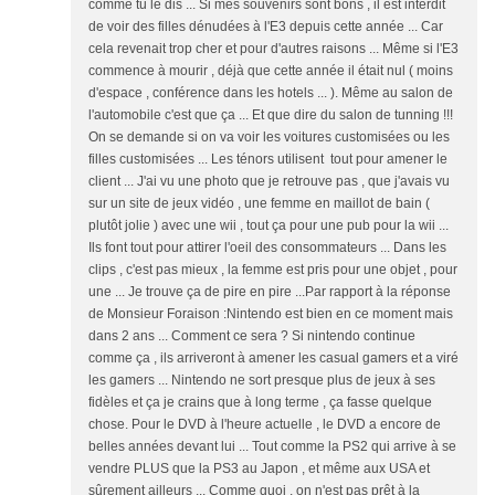
comme tu le dis ... Si mes souvenirs sont bons , il est interdit
de voir des filles dénudées à l'E3 depuis cette année ... Car
cela revenait trop cher et pour d'autres raisons ... Même si l'E3
commence à mourir , déjà que cette année il était nul ( moins
d'espace , conférence dans les hotels ... ). Même au salon de
l'automobile c'est que ça ... Et que dire du salon de tunning !!!
On se demande si on va voir les voitures customisées ou les
filles customisées ... Les ténors utilisent tout pour amener le
client ... J'ai vu une photo que je retrouve pas , que j'avais vu
sur un site de jeux vidéo , une femme en maillot de bain (
plutôt jolie ) avec une wii , tout ça pour une pub pour la wii ...
Ils font tout pour attirer l'oeil des consommateurs ... Dans les
clips , c'est pas mieux , la femme est pris pour une objet , pour
une ... Je trouve ça de pire en pire ...Par rapport à la réponse
de Monsieur Foraison :Nintendo est bien en ce moment mais
dans 2 ans ... Comment ce sera ? Si nintendo continue
comme ça , ils arriveront à amener les casual gamers et a viré
les gamers ... Nintendo ne sort presque plus de jeux à ses
fidèles et ça je crains que à long terme , ça fasse quelque
chose. Pour le DVD à l'heure actuelle , le DVD a encore de
belles années devant lui ... Tout comme la PS2 qui arrive à se
vendre PLUS que la PS3 au Japon , et même aux USA et
sûrement ailleurs ... Comme quoi , on n'est pas prêt à la