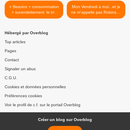
< Besoins + consommation
Mon Vendredi à moi...et je
+ surendettement: le trio
ne m'appelle pas Robinson
infernal ?
Crusoé >
Hébergé par Overblog
Top articles
Pages
Contact
Signaler un abus
C.G.U.
Cookies et données personnelles
Préférences cookies
Voir le profil de c.f. sur le portail Overblog
Créer un blog sur Overblog