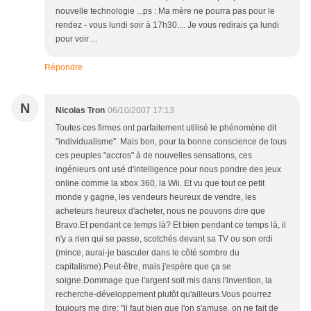
nouvelle technologie ...ps : Ma mère ne pourra pas pour le
rendez - vous lundi soir à 17h30.... Je vous redirais ça lundi
pour voir ...
Répondre
N
Nicolas Tron
06/10/2007 17:13
Toutes ces firmes ont parfaitement utilisé le phénomène dit
"individualisme". Mais bon, pour la bonne conscience de tous
ces peuples "accros" à de nouvelles sensations, ces
ingénieurs ont usé d'intelligence pour nous pondre des jeux
online comme la xbox 360, la Wii. Et vu que tout ce petit
monde y gagne, les vendeurs heureux de vendre, les
acheteurs heureux d'acheter, nous ne pouvons dire que
Bravo.Et pendant ce temps là? Et bien pendant ce temps là, il
n'y a rien qui se passe, scotchés devant sa TV ou son ordi
(mince, aurai-je basculer dans le côté sombre du
capitalisme).Peut-être, mais j'espère que ça se
soigne.Dommage que l'argent soit mis dans l'invention, la
recherche-développement plutôt qu'ailleurs.Vous pourrez
toujours me dire: "il faut bien que l'on s'amuse, on ne fait de