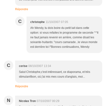
Répondre
C
christophe
11/10/2007 07:05
Ah Wendy, tu dois boire du petit lait dans cette
option: si vous refaites le programme de seconde ^^Il
ne faut jamais revenir en arrière, comme disait les
soixante-huitards: "cours camarade...le vieux monde
est derrière toi !"Bonnes continuations, Wendy
C
cerise
08/10/2007 13:34
Salut Christophe,c'est intéressant, ce diaporama, et très
stimulant!bon, où j'ai mis mes cours d'anglais, moi...
Répondre
N
Nicolas Tron
07/10/2007 00:29