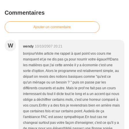
Commentaires
Ajouter un commentaire
W
wendy
10/10/2007 20:21
bonjourVotre article me rappel à quel point vos cours me
manquent et je ne dis pas ça pour nourrir votre égaux!!!!Dans
les matières que j'ai cette année il y a économie c'est une
sorte d'option. Alors le programme est relativement simple, au
départ on revois des notions basiques comme "qu'est ce
qu'un ménage ou un besoin ? " puis on passe par les
différents courants et autre. Mais le prof ne fait pas un cours
interressant du tout il dicte tout le long et a un accent qui nous
oblige a déchiffrer certains mots, c'est une horreur comparé à
vos cours.Enfin y a des fois je reviendrais bien en arrière mais
que certaines fois et sur certains point. Audelà de ça
l'ambiance FAC est assez sympathique.En tout cas ne
changeai surtout pas votre façon d'enseigner, c'est ce qu'il y a
de mieux pour vos élèves!!!Allé passez une Bonne soirée.