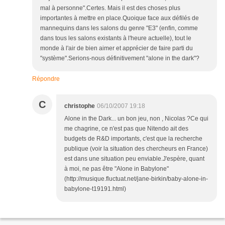
mal à personne".Certes. Mais il est des choses plus
importantes à mettre en place.Quoique face aux défilés de
mannequins dans les salons du genre "E3" (enfin, comme
dans tous les salons existants à l'heure actuelle), tout le
monde à l'air de bien aimer et apprécier de faire parti du
"système".Serions-nous définitivement "alone in the dark"?
Répondre
C
christophe
06/10/2007 19:18
Alone in the Dark... un bon jeu, non , Nicolas ?Ce qui
me chagrine, ce n'est pas que Nitendo ait des
budgets de R&D importants, c'est que la recherche
publique (voir la situation des chercheurs en France)
est dans une situation peu enviable.J'espère, quant
à moi, ne pas être "Alone in Babylone"
(http://musique.fluctuat.net/jane-birkin/baby-alone-in-
babylone-t19191.html)