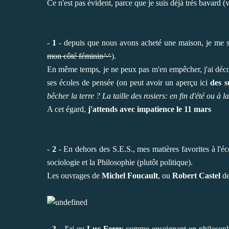
Ce n'est pas évident, parce que je suis déjà très bavard
-
1
- depuis que nous avons acheté une maison, je me suis
mon côté féminin^^
).
En même temps, je ne peux pas m'en empêcher, j'ai découv
ses écoles de pensée (on peut avoir un aperçu ici
des s
bêcher la terre ? La taille des rosiers: en fin d'été ou à la
A cet égard,
j'attends avec impatience le 11 mars
-
2
- En dehors des S.E.S., mes matières favorites à l'éco
sociologie et la Philosophie (plutôt politique).
Les ouvrages de
Michel Foucault
, ou
Robert Castel
de
-
3
- J'ai eu
Luc Ferry
comme enseignant en philosophie