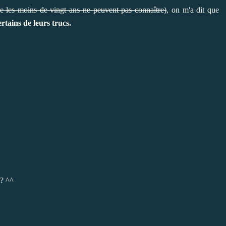
ue les moins de vingt ans ne peuvent pas connaître)
, on m'a dit que
ertains de leurs trucs.
 ? ^^