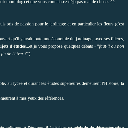
 (voir mon blog) et que vous connaissez déjà pas mal de choses ^^
 pris de passion pour le jardinage et en particulier les fleurs (
c'est
ert qu'il y avait toute une économie du jardinage, avec ses filières,
ujets d'études
...et je vous propose quelques débats - "
faut-il ou non
 fin de l'hiver ?
").
le, au lycée et durant les études supérieures demeurent l'Histoire, la
meurent à mes yeux des références.
 politique. A l'époque, il était dans
sa période de déconstruction