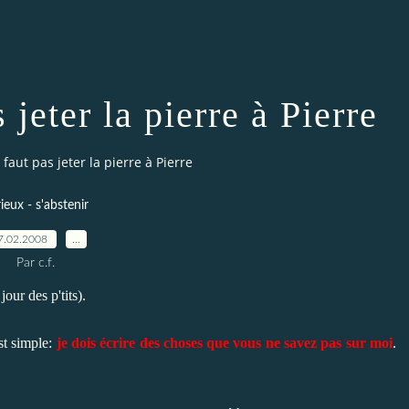
 jeter la pierre à Pierre
e faut pas jeter la pierre à Pierre
ieux - s'abstenir
7.02.2008
…
Par c.f.
our des p'tits).
st simple:
je dois écrire des choses que vous ne savez pas sur moi
.