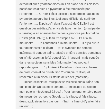
démocratiques (marchandisés) mis en place par les classes
possédantes d’hier. La pyramide a été remplacée par
l’entonnoir …. Si, hier, il était difficile d’atteindre le haut de la
pyramide, aujourd’hui il est tout aussi difficile de sortir de
l’entonnoir …. Et puisqu’il dans l’exposé du CELSA il est
question des médias, j’ai envie de faire mention (principe de
« l’analogie en sciences humaines », proposé par Michel de
Coster (PUF 1978)) à Jean Christophe AVERTY et à sa
moulinette …. De l’entonnoir à la moulinette …..il n’y a qu’un
tour de manivelle d’’écart …. (et le symbole me semble
intéressant) Longue traîne, laissée entière dans les domaines
qui n’intéressent ni le(s) pouvoir(s), ni l’argent , mais coupée
dans les secteurs sensibles (information) ou pouvant
rapporter gros … L’optimiser ? En influant dans ses phases
de production et de distribution ? Vœu pieux !!! lequel
ressemble à un discours stérile de leader (massimo)
…. Réseaux sociaux : multipliez sa visibilité sur la traîne : eh
oui, bien sûr. Un exemple concret … j’m’occupe du site de
mon patelin http://thury.89.free.fr . Pour l’amener en 1ère page
du moteur de recherche Google … je clique, et fais cliquez
dessus, plusieurs fois par jour …( ha ! ha ! merci d’y aller faire
un tour …)