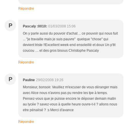
Répondre
P
Pascaly :0010:
01/03/2008 15:06
On y parle aussi du pouvoir d'achat ... ce pouvoir qui nous fuit
... "je travaille mais je suis pauvre" quelque "chose" qui
devient triste !!Excellent week-end ensoleillé et doux Un p'tit
coucou .... et des gros bisous Christophe Pascaly
Répondre
P
Pauline
29/02/2008 19:26
Monsieur, bonsoir. Veuillez m'excuser de vous déranger mais
avec Alice nous n'avons pas pu rendre les tpe à temps.
Pensez-vous que je puisse encore le déposer demain matin
au lycée ? savez-vous à quelle heure ouvre-t-il ? allons nous
etre pénalisé ? :s Merci d'avance
Répondre