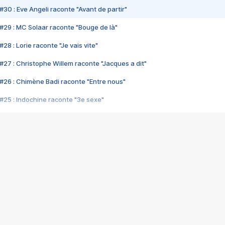
#30 : Eve Angeli raconte "Avant de partir"
#29 : MC Solaar raconte "Bouge de là"
28 : Lorie raconte "Je vais vite"
#27 : Christophe Willem raconte "Jacques a dit"
#26 : Chimène Badi raconte "Entre nous"
#25 : Indochine raconte "3e sexe"
#24 : Zaho raconte "C'est chelou"
#23 : Patrick Bruel raconte "Au café des délices"
#22 : Kyo raconte "Le chemin"
#21 : Nolwenn Leroy raconte "Cassé"
#20 : Patrick Hernandez raconte "Born to be alive"
#19 : Lorie raconte "Près de moi"