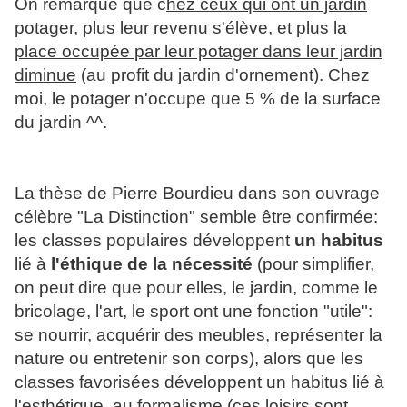
On remarque que c
hez ceux qui ont un jardin
potager, plus leur revenu s'élève, et plus la
place occupée par leur potager dans leur jardin
diminue
(au profit du jardin d'ornement). Chez
moi, le potager n'occupe que 5 % de la surface
du jardin ^^.
La thèse de Pierre Bourdieu dans son ouvrage
célèbre "La Distinction" semble être confirmée:
les classes populaires développent
un habitus
lié à
l'éthique de la nécessité
(pour simplifier,
on peut dire que pour elles, le jardin, comme le
bricolage, l'art, le sport ont une fonction "utile":
se nourrir, acquérir des meubles, représenter la
nature ou entretenir son corps), alors que les
classes favorisées développent un habitus lié à
l'esthétique, au formalisme (ces loisirs sont