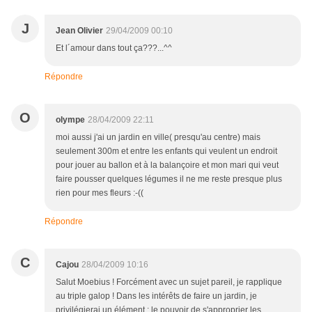
J
Jean Olivier
29/04/2009 00:10
Et l´amour dans tout ça???...^^
Répondre
O
olympe
28/04/2009 22:11
moi aussi j'ai un jardin en ville( presqu'au centre) mais
seulement 300m et entre les enfants qui veulent un endroit
pour jouer au ballon et à la balançoire et mon mari qui veut
faire pousser quelques légumes il ne me reste presque plus
rien pour mes fleurs :-((
Répondre
C
Cajou
28/04/2009 10:16
Salut Moebius ! Forcément avec un sujet pareil, je rapplique
au triple galop ! Dans les intérêts de faire un jardin, je
privilégierai un élément : le pouvoir de s'approprier les