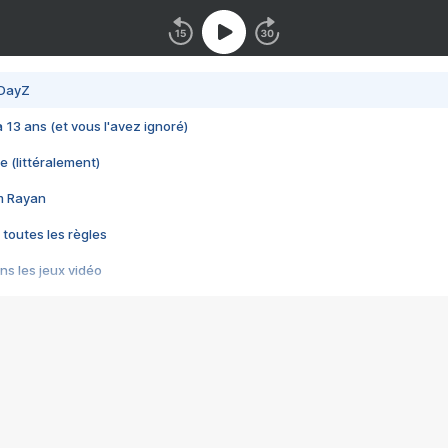
 DayZ
 a 13 ans (et vous l'avez ignoré)
e (littéralement)
im Rayan
 toutes les règles
s les jeux vidéo
us choquant de Rockstar ? - Le scandale BULLY
e plus moche de Steam
du RÊVE tourne au CAUCHEMAR
pendant 8 heures