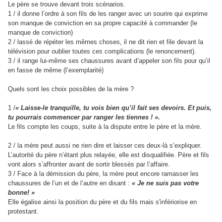
Le père se trouve devant trois scénarios.
1 / il donne l’ordre à son fils de les ranger avec un sourire
qui exprime
son manque de conviction en sa propre capacité
à commander (le
manque de conviction)
2 / lassé de répéter les mêmes choses, il ne dit rien et file
devant la
télévision pour oublier toutes ces complications
(le renoncement).
3 / il range lui-même ses chaussures avant d’appeler son
fils pour qu’il
en fasse de même (l’exemplarité)
Quels sont les choix possibles de la mère ?
1 /
« Laisse-le tranquille, tu vois bien qu’il fait ses devoirs. Et puis,
tu pourrais commencer par ranger les tiennes ! ».
Le fils compte les coups, suite à la dispute entre le père et la mère.
2 / la mère peut aussi ne rien dire et laisser ces deux-là
s’expliquer.
L’autorité du père n’étant plus relayée, elle est
disqualifiée. Père et fils
vont alors s’affronter avant de
sortir blessés par l’affaire.
3 / Face à la démission du père, la mère peut encore ramasser
les
chaussures de l’un et de l’autre en disant :
« Je ne suis pas votre
bonne
! »
Elle égalise ainsi la position du père et du fils mais s'infériorise en
protestant.