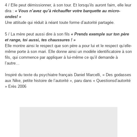
4 / Elle peut démissionner, à son tour. Et lorsqu’ils auront
faim, elle leur
dira :
« Vous n’avez qu’à réchauffer
votre
barquette au micro-
ondes
! »
Un
e attitude qui réduit à néant toute forme d’autorité
partagée.
5 / La mère peut aussi dire à son fils
« Prends exemple sur
ton père
et
range, toi aussi, tes chaussures ! »
Elle montre ainsi le respect que son père a pour lui et le
respect qu’elle-
même porte à son mari. Elle donne ainsi un
modèle identificatoire à son
fils, qui commence par
appliquer à lui-même ce qu’il demande à
l’autre…
Inspiré du texte du psychiatre français Daniel Marcelli, « Des godasses
aux Nike, petite
histoire de l’autorité », paru dans « Questions
d’autorité
» Erès 2006