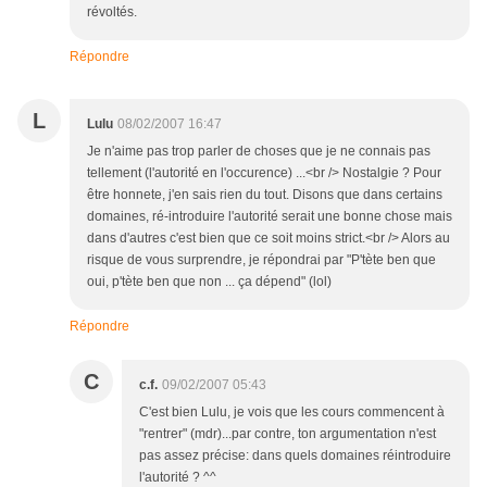
révoltés.
Répondre
L
Lulu
08/02/2007 16:47
Je n'aime pas trop parler de choses que je ne connais pas
tellement (l'autorité en l'occurence) ...<br /> Nostalgie ? Pour
être honnete, j'en sais rien du tout. Disons que dans certains
domaines, ré-introduire l'autorité serait une bonne chose mais
dans d'autres c'est bien que ce soit moins strict.<br /> Alors au
risque de vous surprendre, je répondrai par "P'tète ben que
oui, p'tète ben que non ... ça dépend" (lol)
Répondre
C
c.f.
09/02/2007 05:43
C'est bien Lulu, je vois que les cours commencent à
"rentrer" (mdr)...par contre, ton argumentation n'est
pas assez précise: dans quels domaines réintroduire
l'autorité ? ^^