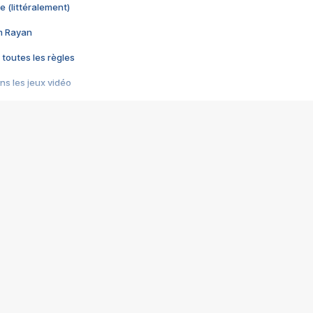
e (littéralement)
im Rayan
 toutes les règles
s les jeux vidéo
us choquant de Rockstar ? - Le scandale BULLY
e plus moche de Steam
du RÊVE tourne au CAUCHEMAR
pendant 8 heures
it… à tort
umiliés par un jeu vidéo
ire - Final Fantasy 8
ti un empire - Age of Empires
story DOFUS