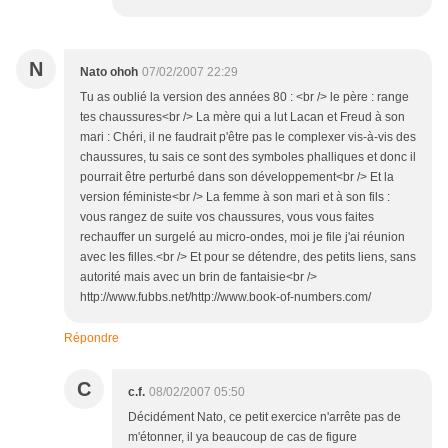
N
Nato ohoh
07/02/2007 22:29
Tu as oublié la version des années 80 : <br /> le père : range
tes chaussures<br /> La mère qui a lut Lacan et Freud à son
mari : Chéri, il ne faudrait p'être pas le complexer vis-à-vis des
chaussures, tu sais ce sont des symboles phalliques et donc il
pourrait être perturbé dans son développement<br /> Et la
version féministe<br /> La femme à son mari et à son fils :
vous rangez de suite vos chaussures, vous vous faites
rechauffer un surgelé au micro-ondes, moi je file j'ai réunion
avec les filles.<br /> Et pour se détendre, des petits liens, sans
autorité mais avec un brin de fantaisie<br />
http://www.fubbs.net/http://www.book-of-numbers.com/
Répondre
C
c.f.
08/02/2007 05:50
Décidément Nato, ce petit exercice n'arrête pas de
m'étonner, il ya beaucoup de cas de figure