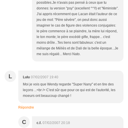
possibles.Je n'avais pas pensé à ceux que tu
donnes: la version "psy" (excellent ^^!!) et "féministe".
J'ai appris récemment que Lacan était l'auteur de ce
jeu de mot: "Père sévère", on peut donc aussi
imaginer le cas de figure des violences conjugales:
le père commence à se plaindre, la mère lui répond,
le ton monte; le père excédé gifle, frappe... c'est
moins drôle...Tes liens sont fabuleux: c'est un
mélange de Méliès et de Dali de la belle époque...Je
me suis régalé... Merci Nato.
L
Lulu
07/02/2007 19:40
Moi je vois que Wendy regarde "Super Nany" et en tire des
leçons ...<br /> C'est sûr que pour ce qui est de l'autorité, les
moeurs ont beaucoup changé !
Répondre
C
c.f.
07/02/2007 20:18