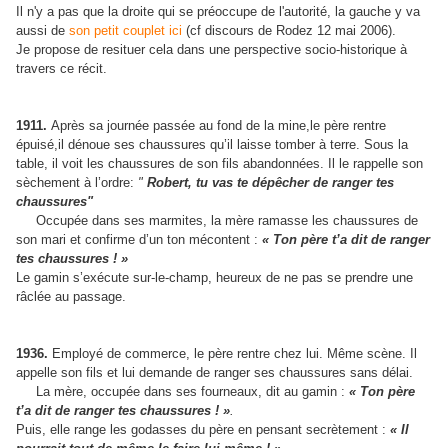
Il n'y a pas que la droite qui se préoccupe de l'autorité, la gauche y va
aussi de
son petit couplet ici
(cf discours de Rodez 12 mai 2006).
Je propose de resituer cela dans une perspective socio-historique à
travers ce récit.
1911.
Après sa
journée passée au
fond de la mine,
le père rentre
épuisé,
il dénoue ses chaussures qu’il laisse tomber à terre.
Sous la
table, il voit les chaussures de son fils abandonnées. Il le rappelle
son
sèchement à l’ordre:
"
Robert, tu vas te dépêcher de ranger tes
chaussures"
Occupée dans ses marmites, la mère ramasse les chaussures de
son
mari et confirme d’un ton mécontent :
« Ton père t’a dit de ranger
tes
chaussures ! »
Le gamin s’exécute sur-le-champ, heureux de ne pas se
prendre une
râclée au passage.
1936.
Employé de commerce, le père rentre chez lui. Même scène.
Il
appelle son fils et lui demande de ranger ses chaussures sans délai.
La mère, occupée dans ses fourneaux, dit au gamin :
« Ton père
t’a
dit de ranger
tes chaussures ! »
.
Puis, elle range les godasses du père
en pensant secrètement :
« Il