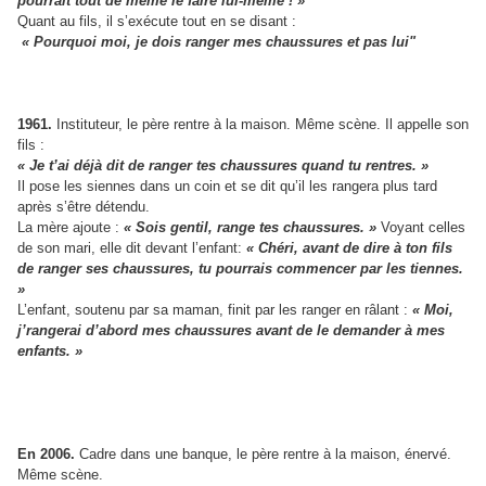
pourrait tout de même
le faire lui-même
! »
Quant au fils, il s’exécute tout en se disant :
« Pourquoi moi, je dois ranger mes
chaussures et pas lui"
1961.
Instituteur, le père rentre à la maison. Même
scène. Il appelle son
fils :
« Je t’ai déjà dit de ranger tes
chaussures quand tu rentres.
»
Il pose les siennes dans un coin et se dit qu’il les rangera plus
tard
après s’être détendu.
La mère ajoute :
« Sois gentil, range tes
chaussures. »
Voyant
celles
de son mari, elle dit devant l’enfant:
« Chéri,
avant
de dire à ton fils
de ranger ses
chaussures, tu pourrais
commencer
par les tiennes.
»
L’enfant, soutenu par sa maman, finit par les ranger en râlant :
« Moi,
j’rangerai
d’abord mes chaussures avant
de le demander à mes
enfants. »
En 2006.
Cadre dans une banque, le père rentre à la maison,
énervé.
Même scène.