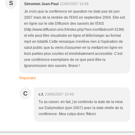
S
Simonnet Jean-Paul
22/06/2007 19:49
Je crois que la conférence en question ne date pas de juin
2007 mais de la rentrée de l'ENS en septembre 2004. Elle est
en ligne sur le site Diffusion des savoirs de l'ENS
(http://www.diffusion.ens.fr/index.php?res=conf&idconf=319#)
et elle peut être visualisée en ligne et télécharger au format
mp4 en totalité.Cette remarque n'enlève rien à l'opération de
salut public que tu viens d'assumer en la mettant en ligne en
trois parties plus courtes et immédiatement accessible. C'est
une conférence exemplaire de ce que peut être la
tgransmission des savoirs. Bravo !
Répondre
C
c.f.
23/06/2007 10:49
Tu as raison: en fait, j'ai confondu la date de la mise
sur Dailymotion (juin 2007) avec la date réelle de la
conférence. Mea culpa donc !Merci