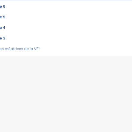
e 6
e 5
e 4
e 3
s créatrices de la VF !
e 2
e 1
e Mektoub My Love arrive enfin ! Rencontre avec Shaïn Boumedine et Sal
i : après Toni en famille
elle réalise le bouleversant Dites lui que je l'aime
ais ! Rencontre autour de Vie privée de Rebecca Zlotowski
 de Marguerite, Grave... Rencontre avec Ella Rumpf