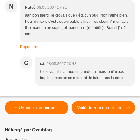
N
Natsé
08/05/2007 17:31
aah bon merci, je croyais que c'était un bug. Non j'aime bien.
Pour du texte c'est très agréable à lire. Très clean. A mon avis,
il te manque un super joli bandeau.. (rhôoôôô).. Bon si j'ai 2
mn..
Répondre
C
c.f.
08/05/2007 20:43
C'est vrai, il manque un bandeau, mais je n'ai pas
trop le temps en ce moment de faire dans la déco !
< Un exercice risqué..
Voilà, la messe est dite... >
Hébergé par Overblog
Top articles