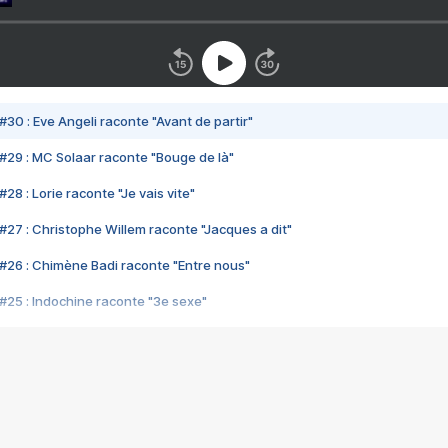
#30 : Eve Angeli raconte "Avant de partir"
#29 : MC Solaar raconte "Bouge de là"
28 : Lorie raconte "Je vais vite"
#27 : Christophe Willem raconte "Jacques a dit"
#26 : Chimène Badi raconte "Entre nous"
#25 : Indochine raconte "3e sexe"
#24 : Zaho raconte "C'est chelou"
#23 : Patrick Bruel raconte "Au café des délices"
#22 : Kyo raconte "Le chemin"
#21 : Nolwenn Leroy raconte "Cassé"