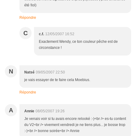
été !lol)
Répondre
C
c.f.
12/05/2007 16:52
Exactement Wendy, ce ton couleur pêche est de
circonstance !
N
Natsé
09/05/2007 22:50
je vais essayer de te faire cela Moebius.
Répondre
A
Annie
08/05/2007 19:26
Je venais voir si tu avais encore relooké :-)<br /> es-tu content
du V2<br /> vivement vendredi je ne tiens plus... je bosse trop
:-)<br /> bonne soirée<br /> Annie