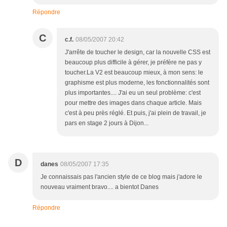
Répondre
C
c.f.
08/05/2007 20:42
J'arrête de toucher le design, car la nouvelle CSS est
beaucoup plus difficile à gérer, je préfère ne pas y
toucher.La V2 est beaucoup mieux, à mon sens: le
graphisme est plus moderne, les fonctionnalités sont
plus importantes.... J'ai eu un seul problème: c'est
pour mettre des images dans chaque article. Mais
c'est à peu près réglé. Et puis, j'ai plein de travail, je
pars en stage 2 jours à Dijon...
D
danes
08/05/2007 17:35
Je connaissais pas l'ancien style de ce blog mais j'adore le
nouveau vraiment bravo.... a bientot Danes
Répondre