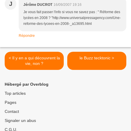
J
Jérôme DUCROT
16/09/2007 19:16
Je vous fait passer l'info si vous ne savez pas : " Réforme des
lycées en 2008 ? "http://www.universalpressagency.com/Une-
reforme-des-lycees-en-2008-_a13695.html
Répondre
< Il y en a qui découvrent la
le Buzz tecktonic >
vie, non ?
Hébergé par Overblog
Top articles
Pages
Contact
Signaler un abus
C.G.U.