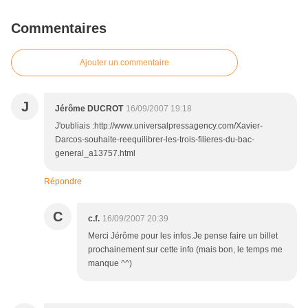
Commentaires
Ajouter un commentaire
J
Jérôme DUCROT
16/09/2007 19:18
J'oubliais :http://www.universalpressagency.com/Xavier-
Darcos-souhaite-reequilibrer-les-trois-filieres-du-bac-
general_a13757.html
Répondre
C
c.f.
16/09/2007 20:39
Merci Jérôme pour les infos.Je pense faire un billet
prochainement sur cette info (mais bon, le temps me
manque ^^)