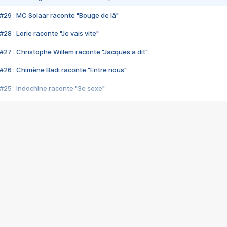
#29 : MC Solaar raconte "Bouge de là"
28 : Lorie raconte "Je vais vite"
#27 : Christophe Willem raconte "Jacques a dit"
#26 : Chimène Badi raconte "Entre nous"
#25 : Indochine raconte "3e sexe"
#24 : Zaho raconte "C'est chelou"
#23 : Patrick Bruel raconte "Au café des délices"
#22 : Kyo raconte "Le chemin"
#21 : Nolwenn Leroy raconte "Cassé"
#20 : Patrick Hernandez raconte "Born to be alive"
#19 : Lorie raconte "Près de moi"
#18 : Michael Jones raconte "A nos actes manqués" (avec Jean-Jacque