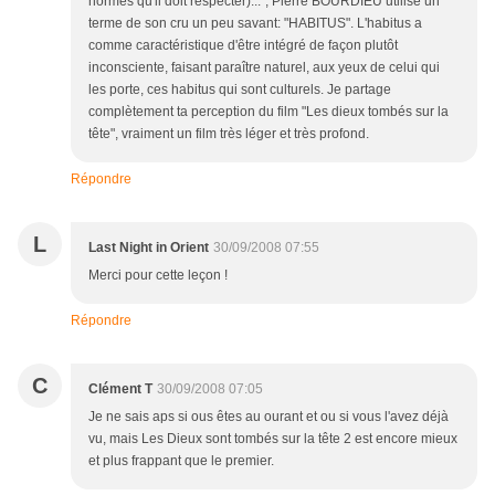
normes qu'il doit respecter)...", Pierre BOURDIEU utilise un
terme de son cru un peu savant: "HABITUS". L'habitus a
comme caractéristique d'être intégré de façon plutôt
inconsciente, faisant paraître naturel, aux yeux de celui qui
les porte, ces habitus qui sont culturels. Je partage
complètement ta perception du film "Les dieux tombés sur la
tête", vraiment un film très léger et très profond.
Répondre
L
Last Night in Orient
30/09/2008 07:55
Merci pour cette leçon !
Répondre
C
Clément T
30/09/2008 07:05
Je ne sais aps si ous êtes au ourant et ou si vous l'avez déjà
vu, mais Les Dieux sont tombés sur la tête 2 est encore mieux
et plus frappant que le premier.