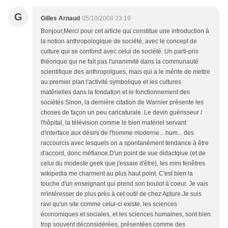
G
Gilles Arnaud
05/10/2008 23:19
Bonjour,Merci pour cet article qui constitue une introduction à
la notion anthropologique de société, avec le concept de
culture qui se confond avec celui de société. Un parti-pris
théorique qui ne fait pas l'unanimité dans la communauté
scientifique des anthropolgues, mais qui a le mérite de mettre
au premier plan l'activité symbolique et les cultures
matérielles dans la fondation et le fonctionnement des
sociétés.Sinon, la dernière citation de Warnier présente les
choses de façon un peu caricaturale. Le devin guérisseur /
l'hôpital, la télévision comme le bien matériel servant
d'interface aux désirs de l'homme moderne... hum... des
raccourcis avec lesquels on a spontanément tendance à être
d'accord, donc méfiance.D'un point de vue didactqiue (et de
celui du modeste geek que j'essaie d'être), les mini fenêtres
wikipedia me charment au plus haut point. C'est bien la
touche d'un enseignant qui prend son boulot à coeur. Je vais
m'intéresser de plus près à cet outil de chez Apture.Je suis
ravi qu'un site comme celui-ci existe, les sciences
économiques et sociales, et les sciences humaines, sont bien
trop souvent déconsidérées, présentées comme des