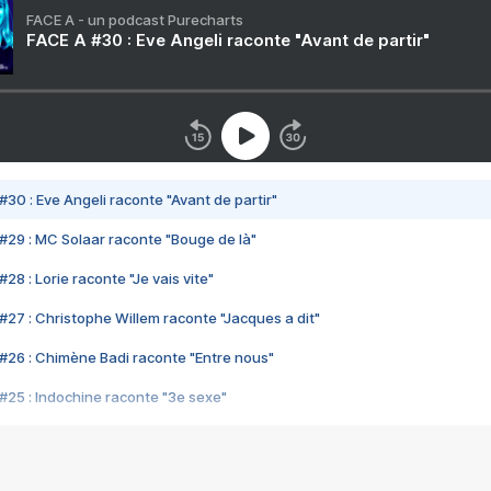
FACE A - un podcast Purecharts
FACE A #30 : Eve Angeli raconte "Avant de partir"
#30 : Eve Angeli raconte "Avant de partir"
#29 : MC Solaar raconte "Bouge de là"
28 : Lorie raconte "Je vais vite"
#27 : Christophe Willem raconte "Jacques a dit"
#26 : Chimène Badi raconte "Entre nous"
#25 : Indochine raconte "3e sexe"
#24 : Zaho raconte "C'est chelou"
#23 : Patrick Bruel raconte "Au café des délices"