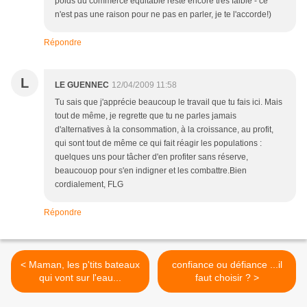
poids du commerce équitable reste encore très faible - ce
n'est pas une raison pour ne pas en parler, je te l'accorde!)
Répondre
L
LE GUENNEC
12/04/2009 11:58
Tu sais que j'apprécie beaucoup le travail que tu fais ici. Mais
tout de même, je regrette que tu ne parles jamais
d'alternatives à la consommation, à la croissance, au profit,
qui sont tout de même ce qui fait réagir les populations :
quelques uns pour tâcher d'en profiter sans réserve,
beaucouop pour s'en indigner et les combattre.Bien
cordialement, FLG
Répondre
< Maman, les p'tits bateaux
confiance ou défiance ...il
qui vont sur l'eau...
faut choisir ? >