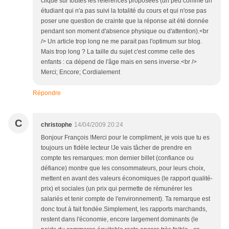
cliqué sur toutes les références proposées (un peu comme un
étudiant qui n'a pas suivi la totalité du cours et qui n'ose pas
poser une question de crainte que la réponse ait été donnée
pendant son moment d'absence physique ou d'attention).<br
/> Un article trop long ne me parait pas l'optimum sur blog.
Mais trop long ? La taille du sujet c'est comme celle des
enfants : ca dépend de l'âge mais en sens inverse.<br />
Merci; Encore; Cordialement
Répondre
C
christophe
14/04/2009 20:24
Bonjour François !Merci pour le compliment, je vois que tu es
toujours un fidèle lecteur !Je vais tâcher de prendre en
compte tes remarques: mon dernier billet (confiance ou
défiance) montre que les consommateurs, pour leurs choix,
mettent en avant des valeurs économiques (le rapport qualité-
prix) et sociales (un prix qui permette de rémunérer les
salariés et tenir compte de l'environnement). Ta remarque est
donc tout à fait fondée.Simplement, les rapports marchands,
restent dans l'économie, encore largement dominants (le