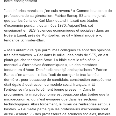
notre enseignement...
"Les théories marxistes, j'en suis revenu ! » Comme beaucoup de
professeurs de sa génération, Patrice Bancq, 53 ans, ne jurait
que par les écrits de Karl Marx quand il faisait ses études
d'économie pendant les années 1970. Aujourd'hui, cet
enseignant en SES (sciences économiques et sociales) dans un
lycée à Lunel, près de Montpellier, se dit « libéral modéré »,
tendance Schröder-Blair.
« Mais autant dire que parmi mes collègues ce sont des opinions
très hétérodoxes. » Car dans le milieu des profs de SES, on est
plutôt gauche tendance Attac. La bible c'est le très sérieux
mensuel « Alternatives économiques », un des membres
fondateurs d'Attac. Des étudiants déjà anticapitalistes ? Patrice
Bancq s'en amuse : « Il suffisait de corriger le bac l'année
dernière : pour beaucoup de candidats, construction européenne
était égale à destruction du modèle social français. » Et
l'entreprise n'a pas forcément bonne presse ! « Dans le
programme, la macroéconomie est beaucoup plus traitée que la
microéconomie, qui n'est évoquée que dans les sections
technologiques. Alors forcément, le milieu de l'entreprise est plus
lointain. » Peut-être parce que les professeurs d'économie sont
aussi - d'abord ? - des professeurs de sciences sociales, matière