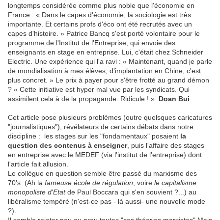
longtemps considérée comme plus noble que l'économie en
France : « Dans le capes d'économie, la sociologie est très
importante. Et certains profs d'éco ont été recrutés avec un
capes d'histoire. » Patrice Bancq s'est porté volontaire pour le
programme de l'Institut de l'Entreprise, qui envoie des
enseignants en stage en entreprise. Lui, c'était chez Schneider
Electric. Une expérience qui l'a ravi : « Maintenant, quand je parle
de mondialisation à mes élèves, d'implantation en Chine, c'est
plus concret. » Le prix à payer pour s'être frotté au grand démon
? « Cette initiative est hyper mal vue par les syndicats. Qui
assimilent cela à de la propagande. Ridicule ! »
Doan Bui
Cet article pose plusieurs problèmes (outre quelsques caricatures
"journalistiques"), révélateurs de certains débats dans notre
discipline : les stages sur les "fondamentaux" posaient
la
question des contenus à enseigner
, puis l'affaire des stages
en entreprise avec le MEDEF (via l'institut de l'entreprise) dont
l'article fait allusion.
Le collègue en question semble être passé du marxisme des
70's (Ah l
a fameuse école de régulation
, voire
le capitalisme
monopoliste d'Etat
de Paul Boccara qui s'en souvient ?...) au
libéralisme tempéré (n'est-ce pas - là aussi- une nouvelle mode
?).