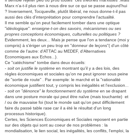
Il semble rejeter peu ou prou toutes "ces théories marxistes".Mais
Marx n'a-t-il plus rien à nous dire sur ce qui se passe aujourd'hui
? Inversement, Tocqueville, plutôt libéral, ne nous donne-t-il pas
aussi des clés d'interprétation pour comprendre l'actualité.
Il me semble qu'on peut facilement tomber dans une optique
"idéologique":
enseigne-t-on des savoirs, mécanismes ou ses
propres conceptions économiques, culturelles ou politiques ?
Evidemment, les deux... Mais je pense que l'on a tendance (moi y
compris) à s'ériger un peu trop en "donneur de leçons"( d'un côté
comme de l'autre: d'ATTAC au MEDEF, d'Alternatives
Economiques aux Echos...).
Ce "catéchisme" tombe dans deux écueils:
-
soit on justifie le système
en montrant qu'il y a des lois, des
règles économiques et sociales qu'on ne peut ignorer sous peine
de "sortie de route" . Par exemple: le marché et la "rationalité
économique justifient tout, y compris les inégalités et l'exclusion...
-
soit on "dénonce" le fonctionnement du système
en se drapant
dans une posture morale qui peut être naîve (mais touchante) et
/ ou de mauvaise foi (tout le monde sait qu'on peut difficilement
faire du passé table rase car il a été le résultat d'un long
processus historique).
Certes, les Sciences Economiques et Sociales reposent en partie
sur des objets qui sont au coeur de nos problèmes : la
mondialisation, le lien social, les inégalités, les conflits, l'emploi, la