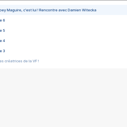
bey Maguire, c'est lui ! Rencontre avec Damien Witecka
e 6
e 5
e 4
e 3
s créatrices de la VF !
e 2
e 1
e Mektoub My Love arrive enfin ! Rencontre avec Shaïn Boumedine et Sal
i : après Toni en famille
elle réalise le bouleversant Dites lui que je l'aime
ais ! Rencontre autour de Vie privée de Rebecca Zlotowski