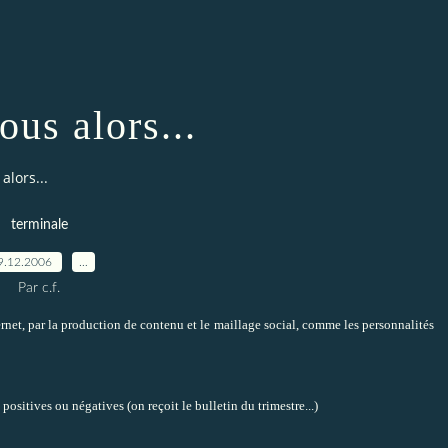
ous alors...
alors...
terminale
9.12.2006
…
Par c.f.
ernet, par la production de contenu et le maillage social, comme les personnalités
ositives ou négatives (on reçoit le bulletin du trimestre...)