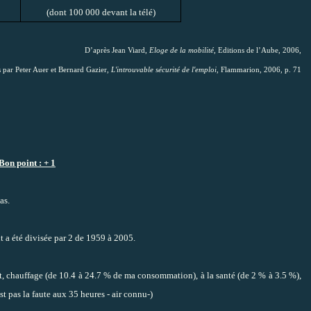
(dont 100 000 devant la télé)
D’après Jean Viard,
Eloge de la mobilité
, Editions de l’Aube, 2006,
s par Peter Auer et Bernard Gazier,
L'introuvable sécurité de l'emploi
, Flammarion, 2006, p. 71
Bon point : + 1
as.
t a été divisée par 2 de 1959 à 2005.
, chauffage (de 10.4
à 24.7
% de ma consommation), à la santé (de 2 % à 3.5 %
),
est pas la faute aux 35 heures - air connu-)