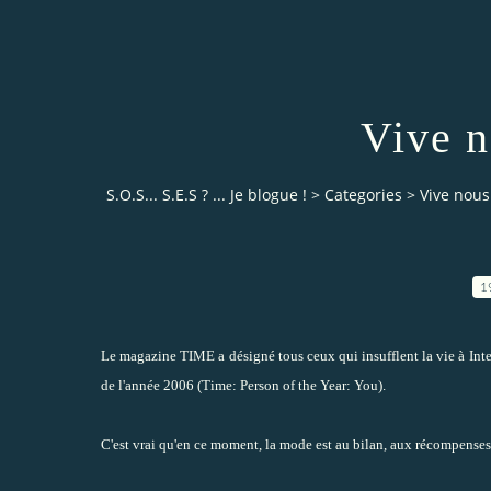
Vive n
S.O.S... S.E.S ? ... Je blogue !
>
Categories
>
Vive nous 
1
Le magazine
TIME
a désigné tous ceux qui insufflent la vie à Int
de l'année 2006 (Time:
Person of the Year: You
).
C'est vrai qu'en ce moment, la mode est au bilan, aux récompenses p