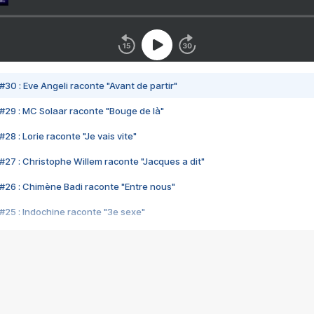
#30 : Eve Angeli raconte "Avant de partir"
#29 : MC Solaar raconte "Bouge de là"
28 : Lorie raconte "Je vais vite"
#27 : Christophe Willem raconte "Jacques a dit"
#26 : Chimène Badi raconte "Entre nous"
#25 : Indochine raconte "3e sexe"
#24 : Zaho raconte "C'est chelou"
#23 : Patrick Bruel raconte "Au café des délices"
#22 : Kyo raconte "Le chemin"
#21 : Nolwenn Leroy raconte "Cassé"