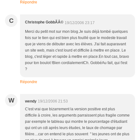
Répondre
C
Christophe GobbÃÂ©
19/12/2006 23:17
Merci du petit mot sur mon blog.Je suis déjà tombé quelques
fois sur le tien qui est bien plus fouillé que le modeste travail
que je viens de débuter avec les élèves. J'ai fait auparavant
un site web, mais c'est lourd et difficile à mettre en place. Le
blog, c'est léger et rapide à mettre en place.En tout cas, bravo
pour ton boulot !Bien cordialementCh. GobbéAu fait, qui t'est
?
Répondre
W
wendy
19/12/2006 21:53
C'est vrai que bizarrement la version positive est plus
difficile à croire, les arguments parraissent plus fragile comme
par exemple le tableau qui montre le pourcentage d'étudiant
qui ont un cdi après leurs études, le taux de chomage par
filière....car on entend le plus souvent " les jeunes ont de plus