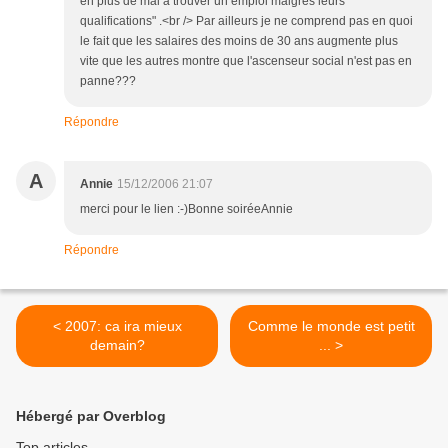
en plus de mal à trouver un emploi malgrés leurs
qualifications" .<br /> Par ailleurs je ne comprend pas en quoi
le fait que les salaires des moins de 30 ans augmente plus
vite que les autres montre que l'ascenseur social n'est pas en
panne???
Répondre
A
Annie
15/12/2006 21:07
merci pour le lien :-)Bonne soiréeAnnie
Répondre
< 2007: ca ira mieux
Comme le monde est petit
demain?
... >
Hébergé par Overblog
Top articles