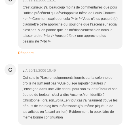
c.f.
22/12/2006 13:51
C'est curieux: j'ai beaucoup moins de commentaires que pour
l'article précédent qui développait la thèse de Louis Chauvel.
<br /> Comment expliquer cela ?<br /> Vous n'êtes pas prêt(e)
d'admettre cette approche qui souligne que l'ascenseur social
n'est pas si en panne que les médias veulent bien nous le
laisser croire ?<br /> Vous préférez une approche plus
pessimiste ?<br />
Répondre
C
c.f.
20/12/2006 10:49
Qui suis-je ?Les renseignements fournis par la colonne de
droite ne suffisent pas ?Que puis-je rajouter d'autres ?
j'enseigne dans une ville connu pour son ex-entraîneur et son
équipe de football, c'est-à-dire Auxerre.Mon identité ?
Christophe Foraison..voilà...en tout cas j'ai vraiment trouvé les
débuts de ton blog très intéressants (j'ai même piqué un de
tes articles en faisant un lien). Evidemment, tu peux faire de
même.bonne continuation