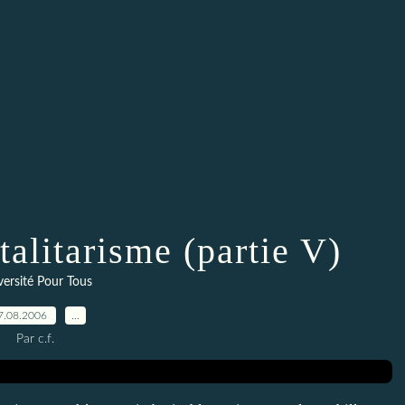
talitarisme (partie V)
versité Pour Tous
7.08.2006
…
Par c.f.