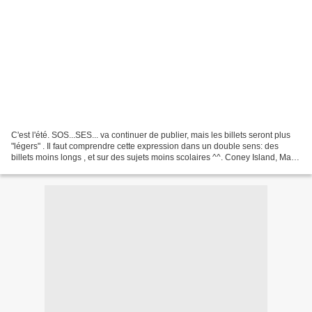
C'est l'été. SOS...SES... va continuer de publier, mais les billets seront plus
"légers" . Il faut comprendre cette expression dans un double sens: des
billets moins longs , et sur des sujets moins scolaires ^^. Coney Island, Max
Ferguson 1990 Commençons...