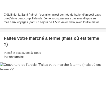
C'était hier la Saint Patrick, l'occasion m'est donnée de traiter d'un petit pays
que j'aime beaucoup: l'Irlande. Je ne vous passerais pas mes diapos sur
mes deux voyages (dont un séjour de 1 500 km en vélo, avec tout le matos
accroché sur le porte-bagage)...
Faites votre marché à terme (mais où est terme
?)
Publié le 15/03/2008 à 18:30
Par
christophe