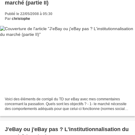
marché (partie II)
Publié le 22/05/2008 à 05:30
Par
christophe
Voici des éléments de corrigé du TD sur eBay avec mes commentaires
concernant la passation. Quels sont les objectifs ? - 1- le marché nécessite
des comportements adéquats pour que celui-ci fonctionne (normes sociales
et juridiques). C'est le résultat...
J'eBay ou j'eBay pas ? L'institutionnalisation du