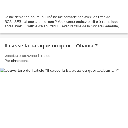
Je me demande pourquoi Libé ne me contacte pas avec les titres de
SOS...SES, j'ai une chance, non ? Vous comprendrez ce titre énigmatique
après avoir lu l'article d'aujourd'hui... Avec l'affaire de la Société Générale,
nous avons vu les dérives de la...
Il casse la baraque ou quoi ...Obama ?
Publié le 23/02/2008 à 10:00
Par
christophe