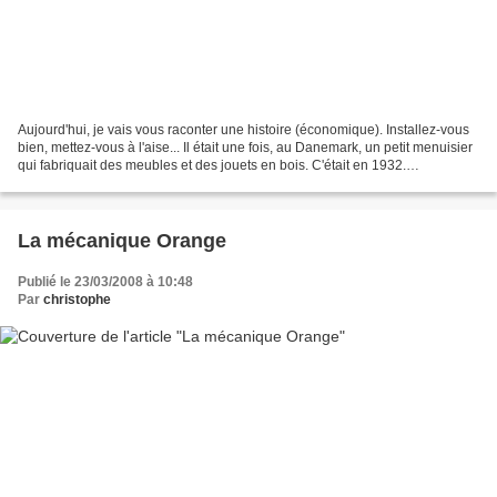
Aujourd'hui, je vais vous raconter une histoire (économique). Installez-vous
bien, mettez-vous à l'aise... Il était une fois, au Danemark, un petit menuisier
qui fabriquait des meubles et des jouets en bois. C'était en 1932.
Aujourd'hui, c'est l'une des...
La mécanique Orange
Publié le 23/03/2008 à 10:48
Par
christophe