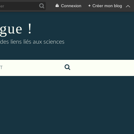
Connexion
+
Créer mon blog
ogue !
es liens liés aux sciences
T