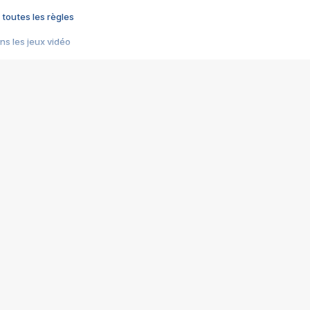
 toutes les règles
s les jeux vidéo
us choquant de Rockstar ? - Le scandale BULLY
e plus moche de Steam
du RÊVE tourne au CAUCHEMAR
pendant 8 heures
it… à tort
umiliés par un jeu vidéo
ire - Final Fantasy 8
ti un empire - Age of Empires
story DOFUS
tard, il crée l'un des pires jeux de tous les temps, MindsEye.