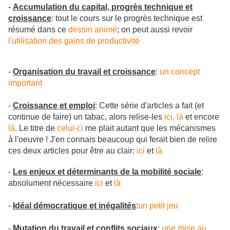
-
Accumulation du capital, progrès technique et
croissance
: tout le cours sur le progrès technique est
résumé dans ce
dessin animé
; on peut aussi revoir
l'utilisation des gains de productivité
-
Organisation du travail et croissance
:
un concept
important
-
Croissance et emploi
: Cette série d'articles a fait (et
continue de faire) un tabac, alors relise-les
ici,
là
et encore
là
. Le titre de
celui-ci
me plait autant que les mécanismes
à l'oeuvre ! J'en connais beaucoup qui ferait bien de relire
ces deux articles pour être au clair:
ici
et
là
-
Les enjeux et déterminants de la mobilité sociale
:
absolument nécessaire
ici
et
là
-
Idéal démocratique et inégalités
:
un petit jeu
-
Mutation du travail et conflits sociaux
:
une mise au